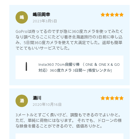
嶋田周幸
嶋
2023年3月5日
5
out of 5
GoProは持ってるのですが急に360度カメラを使ってみたく
なり調べたらここにたどり着き北海道旅行の3日前に申し込
み、5日間360度カメラを使えて大満足でした。返却も簡単
でとてもいいサービスでした。
Insta360 70cm自撮り棒 （ ONE ＆ ONE X & GO
対応）360度カメラ 3日間～ [格安レンタル]
湯川
湯
2020年10月16日
5
out of 5
3メートルとすごく長いけど、調整もできるのでよいかと。
ただ、単純に荷物にはなります。 それでも、ドローンの様
な映像を撮ることができるので、価値ありかと。