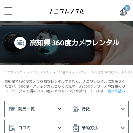
0
高知県 360度カメラレンタル
ナニワレンタル
カメラレンタル
360度カメラレンタル
四国地方 360度カメラレンタ
高知県で360度カメラを格安レンタルするなら、ナニワレンタルにお任せく
ださい。360度アクションカムとして人気のInsta360 Xシリーズや定番のリ
コーシータまで幅広い360度カメラをレンタル貸出しています…
続きを読む
商品一覧
特徴
口コミ
予約方法