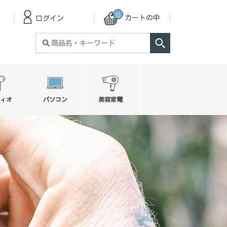
0
カートの中
ログイン
検
索
対
象:
ィオ
パソコン
美容家電