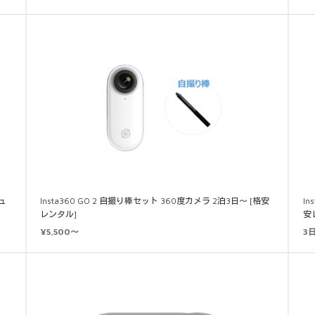
価
ジュ
Insta360 GO 2 自撮り棒セット 360度カメラ 2泊3日～ [格安
In
レンタル]
安
¥5,500～
3