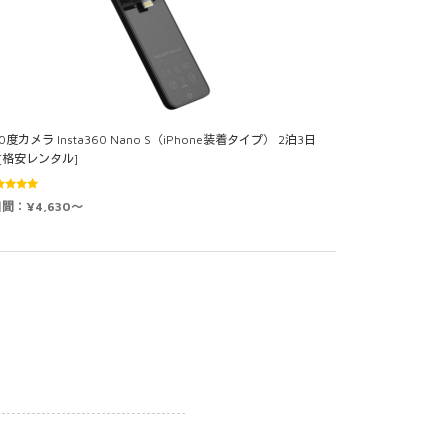
0度カメラ Insta360 Nano S（iPhone装着タイプ） 2泊3日
 [格安レンタル]
5段階中
日間：¥4,630～
0
の評価