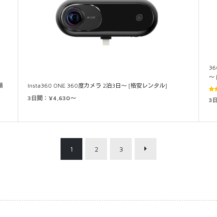
36
～
額
Insta360 ONE 360度カメラ 2泊3日～ [格安レンタル]
3日間：¥4,630～
3
5.0
1
2
3