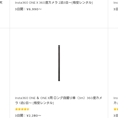
全天
Insta360 ONE X 360度カメラ 2泊3日～[格安レンタル]
In
3日間：¥6,990～
3
Insta360 ONE ＆ ONE X用 ロング自撮り棒（3m）360度カメ
In
ラ 1泊2日～ [格安レンタル]
カ
5段階中
3日間：¥2,280～
3
4.50
の評
5.0