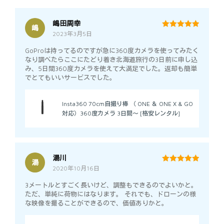
嶋田周幸
嶋
2023年3月5日
5
out of 5
GoProは持ってるのですが急に360度カメラを使ってみたく
なり調べたらここにたどり着き北海道旅行の3日前に申し込
み、5日間360度カメラを使えて大満足でした。返却も簡単
でとてもいいサービスでした。
Insta360 70cm自撮り棒 （ ONE ＆ ONE X & GO
対応）360度カメラ 3日間～ [格安レンタル]
湯川
湯
2020年10月16日
5
out of 5
3メートルとすごく長いけど、調整もできるのでよいかと。
ただ、単純に荷物にはなります。 それでも、ドローンの様
な映像を撮ることができるので、価値ありかと。