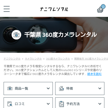
0
千葉県 360度カメラレンタル
ナニワレンタル
カメラレンタル
360度カメラレンタル
関東地方 360度カメラレンタ
千葉県で360度カメラを格安レンタルするなら、ナニワレンタルにお任せく
ださい。360度アクションカムとして人気のInsta360 Xシリーズや定番のリ
コーシータまで幅広い360度カメラをレンタル貸出しています…
続きを読む
商品一覧
特徴
口コミ
予約方法