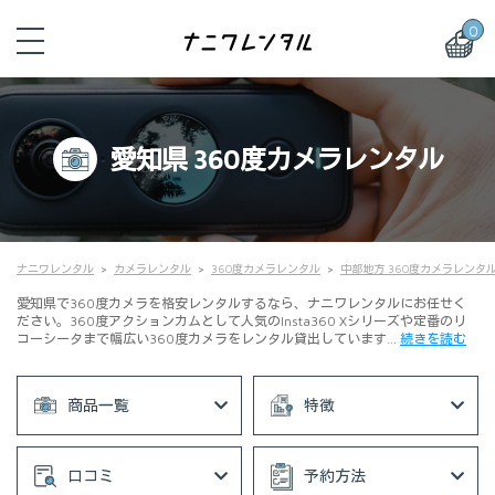
0
愛知県 360度カメラレンタル
ナニワレンタル
カメラレンタル
360度カメラレンタル
中部地方 360度カメラレンタ
愛知県で360度カメラを格安レンタルするなら、ナニワレンタルにお任せく
ださい。360度アクションカムとして人気のInsta360 Xシリーズや定番のリ
コーシータまで幅広い360度カメラをレンタル貸出しています…
続きを読む
商品一覧
特徴
口コミ
予約方法