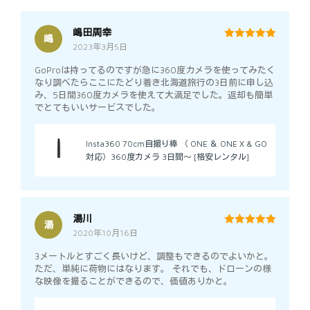
嶋田周幸
嶋
2023年3月5日
5
out of 5
GoProは持ってるのですが急に360度カメラを使ってみたく
なり調べたらここにたどり着き北海道旅行の3日前に申し込
み、5日間360度カメラを使えて大満足でした。返却も簡単
でとてもいいサービスでした。
Insta360 70cm自撮り棒 （ ONE ＆ ONE X & GO
対応）360度カメラ 3日間～ [格安レンタル]
湯川
湯
2020年10月16日
5
out of 5
3メートルとすごく長いけど、調整もできるのでよいかと。
ただ、単純に荷物にはなります。 それでも、ドローンの様
な映像を撮ることができるので、価値ありかと。