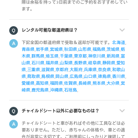
際は余裕を持って3日前までのご予約をおすすめしてい
ます。
レンタル可能な都道府県は？
下記全国の都道府県で受取＆返却が可能です。
北海道
,
青森県
,
岩手県
,
宮城県
,
秋田県
,
山形県
,
福島県
,
茨城県
,
栃
木県
,
群馬県
,
埼玉県
,
千葉県
,
東京都
,
神奈川県
,
新潟県
,
富
山県
,
石川県
,
福井県
,
山梨県
,
長野県
,
岐阜県
,
静岡県
,
愛知
県
,
三重県
,
滋賀県
,
京都府
,
大阪府
,
兵庫県
,
奈良県
,
和歌山
県
,
鳥取県
,
島根県
,
岡山県
,
広島県
,
山口県
,
徳島県
,
香川県
,
愛媛県
,
高知県
,
福岡県
,
佐賀県
,
長崎県
,
熊本県
,
大分県
,
宮
崎県
,
鹿児島県
,
沖縄県
,
石垣島
,
チャイルドシート以外に必要なものは？
チャイルドシートと車があればその他に工具などは必
要ありません。ただし、赤ちゃんの体格や、車との適
合が非常に大切です。ご利用前にしっかりと確認して