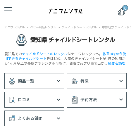
0
ナニワレンタル
ベビー用品レンタル
チャイルドシートレンタル
中部地方 チャイルド
愛知県 チャイルドシートレンタル
愛知県での
チャイルドシートのレンタル
はナニワレンタルへ。
体重9㎏から使
用できるチャイルドシート
をはじめ、人気のチャイルドシートが1日の短期か
ら1ヶ月以上の長期までレンタル可能に。普段はあまり車で出か…
続きを読む
商品一覧
特徴
口コミ
予約方法
よくある質問