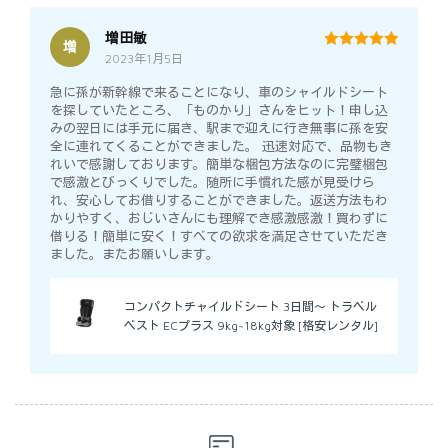
増田敏
増
2023年1月5日
5
out of 5
急に孫が新幹線で来ることになり、車のシャイルドシート
を探していたところ、「ものかり」さんをヒット！申し込
みの翌日には手元に届き、駅まで迎えに行き無事に孫を安
全に連れてくることができました。 迅速対応で、品物もき
れいで感謝しております。簡単な梱包方法なのに完璧梱包
で感激とびっくりでした。随所に手慣れた感が見受けら
れ、安心してお借りすることができました。返送方法もわ
かりやすく、おじいさんにも理解でき感激感激！買わずに
借りる！簡単に安く！すべての欲求を満足させていただき
ました。またお願いします。
コンパクトチャイルドシート 3日間～ トラベル
ベスト ECプラス 9kg~18kg対象 [格安レンタル]